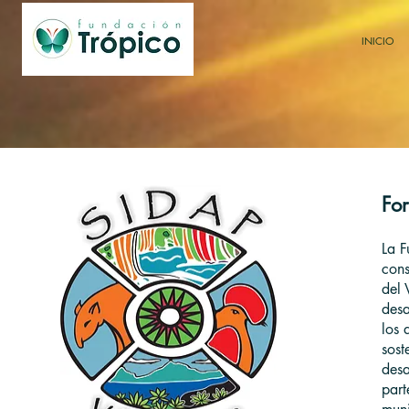
INICIO
For
La F
cons
del 
desa
los 
sost
desa
part