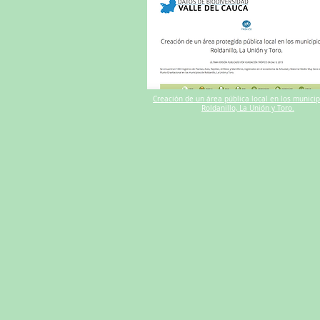
Creación de un área pública local en los munici
Roldanillo, La Unión y Toro.