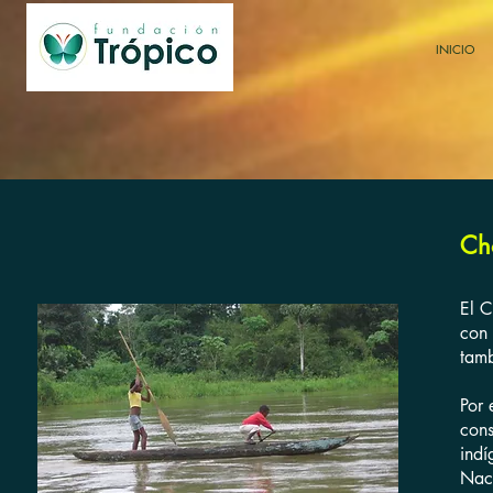
INICIO
Ch
El C
con 
tamb
Por 
cons
indí
Naci